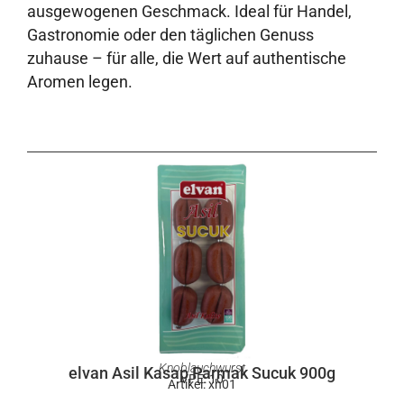
ausgewogenen Geschmack. Ideal für Handel,
Gastronomie oder den täglichen Genuss
zuhause – für alle, die Wert auf authentische
Aromen legen.
Knoblauchwurst
elvan Asil Kasap Parmak Sucuk 900g
VPE: 10
Artikel: xh01